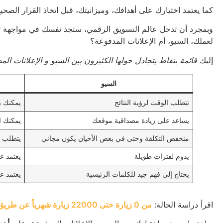
كما يعتمد اختيارك على أهدافك، وميزانيتك، قبل اتخاذ القرار الصحيح
وبمجرد أن تدخل عالم التسويق الرقمي، ستجد نفسك في مواجهة 
لعملك، السيو، أم الإعلانات المدفوعة؟
إليك
قائمة بنقاط يتجادل حولها الكثيرون بين السيو و الإعلانات الم
السيو
تتطلب الوقت لرؤية النتائج
يمكنك ر
يساعد على زيادة مصداقية موقعك
يمكنك ا
منخفض التكلفة وحتى في بعض الأحيان يكون مجاني
يتطلب ت
يدوم لفترات طويلة
يعتمد عل
يحتاج إلى فهم جيد للكلمات الرئيسية
يعتمد ع
اقرأ دراسة الحالة:
من 0 زيارة حتى 22000 زيارة شهرياً عن طريق السيو