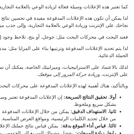
كما تعتبر هذه الإعلانات وسيلة فعالة لزيادة الوعي بالعلامة التجار
لذا يمكن أن تكون هذه الإعلانات المدفوعة مفيدة في تحسين نتائج 
نجاحك على الإنترنت وزيادة الوعي بالعلامة التجارية، وإلى جذب مزي
فعند البحث في محركات البحث مثل: جوجل، أو بنج، تلاحظ وجود إع
لذا يتم تحديد الإعلانات المدفوعة وترتيبها بناء على المزايا مثل: م
الحملة الدعائية.
لذلك بالاعتماد على الاستراتيجيات، وميزانيتك الخاصة، يمكنك أن ت
على الإنترنت،
وزيادة حركة المرور إلى موقعك.
وبالتأكيد، هناك أهمية لهذه الإعلانات المدفوعة على محركات البح
أولا
،
تحقيق النتائج السريعة:
إن الإعلانات المدفوعة تعتبر وس
بشكل سريع وملحوظ.
ثانيا
،
الاستهداف الدقيق:
يمكن من خلال الإعلانات المدفوعة 
من خلال تحديد الكلمات الرئيسية، ومواقع العرض المناسبة.
ثالثا
،
قياس أداء الموقع بدقة:
يمكن قياس نتائج حملتك الإعلاني
رابعا
،
زيادة المبيعات:
بفضل وصولك السريع إلى الجمهور، يمك