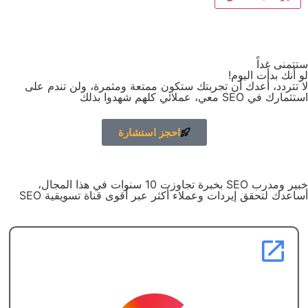
ستتمنى غداً
لو أنك بدأت اليوم!
لا تتردد، أعدك أن تجربتك ستكون ممتعة ومثمرة، ولن تندم على
استثمارك في SEO معي، عملائي كلهم شهدوا بذلك
احجز استشارة
خبير ومدرب SEO بخبرة تجاوزت 10 سنوات في هذا المجال،
أساعدك لتحقق إيردات وعملاء أكثر عبر أقوى قناة تسويقية SEO